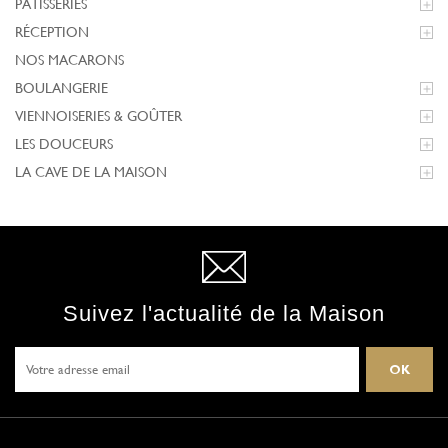
PÂTISSERIES

RÉCEPTION

NOS MACARONS
BOULANGERIE

VIENNOISERIES & GOÛTER

LES DOUCEURS

LA CAVE DE LA MAISON

Suivez l'actualité de la Maison