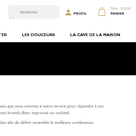
Total -
0,00 €

0
PROFIL
PANIER
TER
LES DOUCEURS
LA CAVE DE LA MAISON
pétuer, que nous sommes à votre service pour répondre à vos
uner, brunch, dîner improvisé ou cocktail.
lais afin de définir ensemble la meilleure combinaison