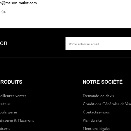
s@maison-mulot.com
5.94
son
PRODUITS
NOTRE SOCIÉTÉ
eilleures ventes
Demande de devis
raiteur
Conditions Générales de Ven
oulangerie
Contactez-nous
âtisserie & Macarons
Plan du site
picerie
Mentions légales