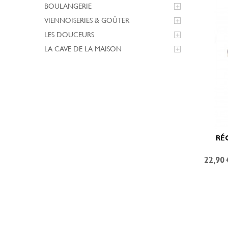
BOULANGERIE

VIENNOISERIES & GOÛTER

LES DOUCEURS

LA CAVE DE LA MAISON

RÉ
22,90 