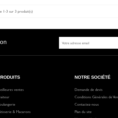
e 1-3 sur 3 produit(s)
son
PRODUITS
NOTRE SOCIÉTÉ
eilleures ventes
Demande de devis
raiteur
Conditions Générales de Ven
oulangerie
Contactez-nous
âtisserie & Macarons
Plan du site