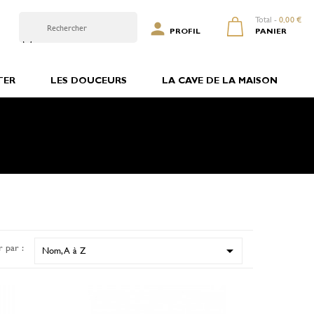
Total -
0,00 €

0
PROFIL
PANIER
TER
LES DOUCEURS
LA CAVE DE LA MAISON
r par :

Nom, A à Z