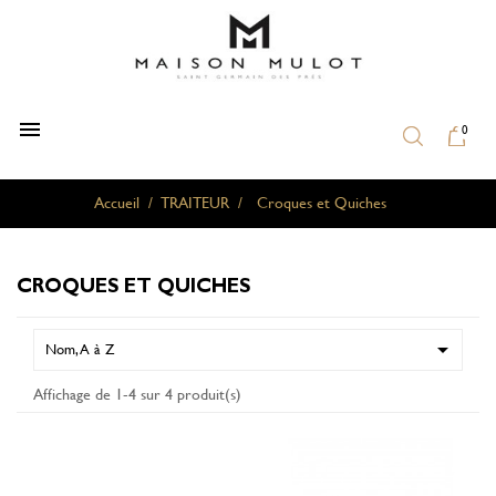

0
Accueil
TRAITEUR
Croques et Quiches
CROQUES ET QUICHES

Nom, A à Z
Affichage de 1-4 sur 4 produit(s)