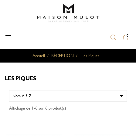

0
Accueil
RÉCEPTION
Les Piques
LES PIQUES

Nom, A à Z
Affichage de 1-6 sur 6 produit(s)