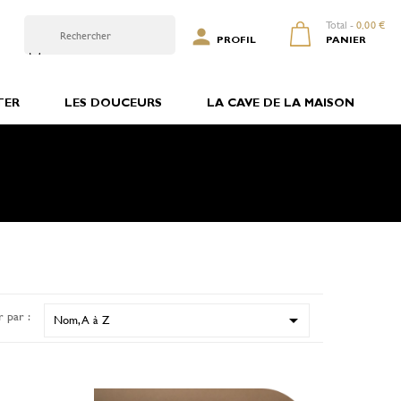
Total -
0,00 €

0
PROFIL
PANIER
TER
LES DOUCEURS
LA CAVE DE LA MAISON
r par :

Nom, A à Z