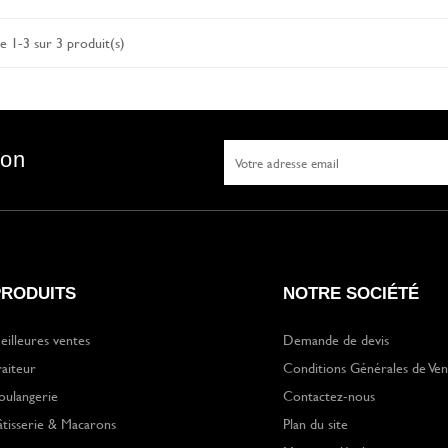
e 1-3 sur 3 produit(s)
son
PRODUITS
NOTRE SOCIÉTÉ
eilleures ventes
Demande de devis
raiteur
Conditions Générales de Ven
oulangerie
Contactez-nous
âtisserie & Macarons
Plan du site