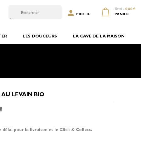
Total -
0,00 €

0
PROFIL
PANIER
TER
LES DOUCEURS
LA CAVE DE LA MAISON
 AU LEVAIN BIO
€
e délai pour la livraison et le Click & Collect.