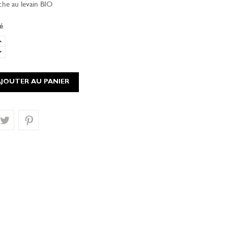
he au levain BIO
é
AJOUTER AU PANIER