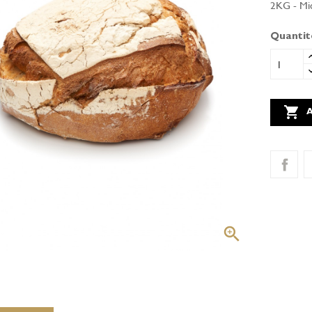
2KG - Mic
Quantit

